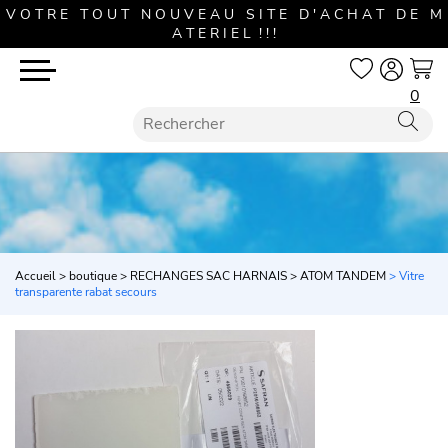
V O T R E T O U T N O U V E A U S I T E D ' A C H A T D E M
A T E R I E L ! ! !
0
Accueil
>
boutique
>
RECHANGES SAC HARNAIS
>
ATOM TANDEM
> Vitre
transparente rabat secours